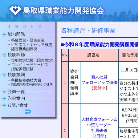
■
令和８年度 職業能力開発講座開
No.
講座名
開催予
11月10日
協会
会員
新人社員
向け
フォローアップ研修
1
自分の将
無料
【受付中】
ジネス上
講座
かつ主体
実際の場
6月24日(
6月25日(
人材育成フォーラム
(2日間
中堅リーダー
社員研修
2
短期集中
（2日間）
ーとして