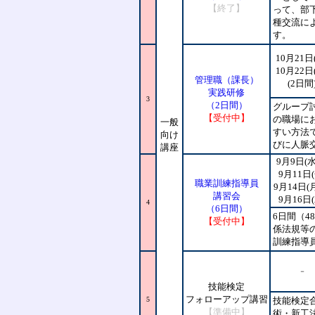
【終了】
って、部
種交流に
す。
10月21日
10月22日
管理職（課長）
(2日間
実践研修
3
（2日間）
グループ
【受付中】
の職場に
一般
すい方法
向け
びに人脈
講座
9月9日(水
9月11日(
職業訓練指導員
9月14日(
講習会
9月16日(
4
（6日間）
6日間（
【受付中】
係法規等
訓練指導
－
技能検定
フォローアップ講習
5
技能検定
【準備中】
術・新工