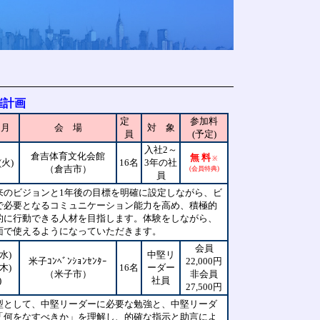
催計画
定
参加料
定月
会 場
対 象
員
(予定)
入社2～
倉吉体育文化会館
無 料
※
(火)
16名
3年の社
（倉吉市）
(会員特典)
員
来のビジョンと1年後の目標を明確に設定しながら、ビ
で必要となるコミュニケーション能力を高め、積極的
的に行動できる人材を目指します。体験をしながら、
面で使えるようになっていただきます。
会員
水)
中堅リ
米子ｺﾝﾍﾞﾝｼｮﾝｾﾝﾀｰ
22,000円
木)
16名
ーダー
（米子市）
非会員
)
社員
27,500円
型として、中堅リーダーに必要な勉強と、中堅リーダ
「何をなすべきか」を理解し、的確な指示と助言によ