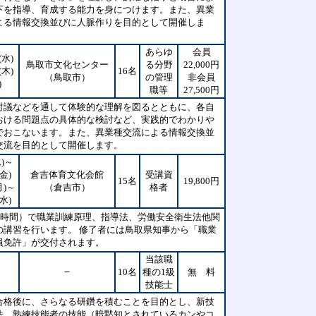
下を指導、育成する能力を身につけます。また、異業
よる情報交換並びに人脈作りを目的として開催しま
あらゆ
会員
(水)
鳥取市文化センター
る分野
22,000円
(木)
16名
（鳥取市）
の管理
非会員
)
職等
27,500円
討議などを通して体験的な理解を図るとともに、各自
おける問題点の具体的な検討など、実践的でわかりや
でおこないます。また、異業種交流による情報交換並
交流を目的として開催します。
)～
金)
倉吉体育文化会館
受講資
15名
19,800円
月)～
（倉吉市）
格者
水)
48時間）で職業訓練原理、指導法、労働安全衛生法他関
の講習を行います。 修了者には鳥取県知事から「職業
員免許」が交付されます。
当該職
－
10名
種の1級
無 料
技能士
合格後に、さらなる研鑽を積むことを目的とし、新技
法、熟練技能者の技能（暗黙知とされているカンやコ